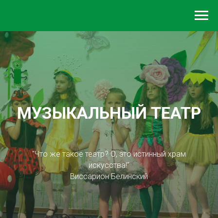
МУЗЫКАЛЬНЫЙ ТЕАТР
"Что же такое театр? О, это истинный храм
искусства!"
Виссарион Белинский